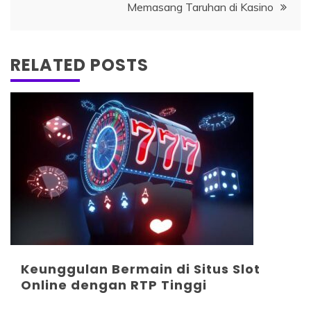
Memasang Taruhan di Kasino
RELATED POSTS
Keunggulan Bermain di Situs Slot
Online dengan RTP Tinggi