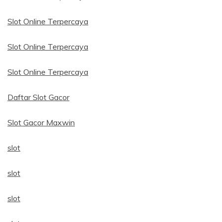
Slot Online Terpercaya
Slot Online Terpercaya
Slot Online Terpercaya
Daftar Slot Gacor
Slot Gacor Maxwin
slot
slot
slot