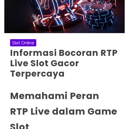
Slot Online
Informasi Bocoran RTP
Live Slot Gacor
Terpercaya
Memahami Peran
RTP Live dalam Game
Slot