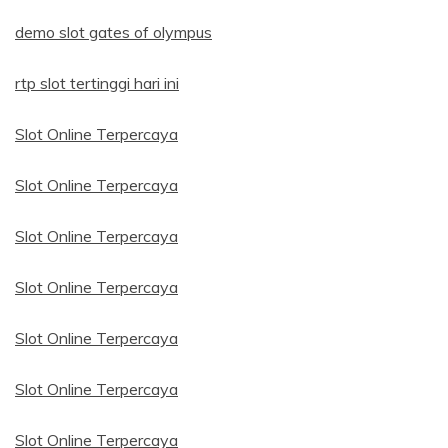
demo slot gates of olympus
rtp slot tertinggi hari ini
Slot Online Terpercaya
Slot Online Terpercaya
Slot Online Terpercaya
Slot Online Terpercaya
Slot Online Terpercaya
Slot Online Terpercaya
Slot Online Terpercaya