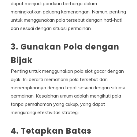
dapat menjadi panduan berharga dalam
meningkatkan peluang kemenangan. Namun, penting
untuk menggunakan pola tersebut dengan hati-hati
dan sesuai dengan situasi permainan.
3. Gunakan Pola dengan
Bijak
Penting untuk menggunakan pola slot gacor dengan
bijak. Ini berarti memahami pola tersebut dan
menerapkannya dengan tepat sesuai dengan situasi
permainan. Kesalahan umum adalah mengikuti pola
tanpa pemahaman yang cukup, yang dapat
mengurangi efektivitas strategi.
4. Tetapkan Batas