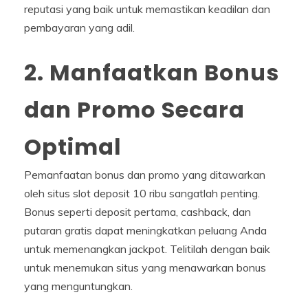
reputasi yang baik untuk memastikan keadilan dan
pembayaran yang adil.
2. Manfaatkan Bonus
dan Promo Secara
Optimal
Pemanfaatan bonus dan promo yang ditawarkan
oleh situs slot deposit 10 ribu sangatlah penting.
Bonus seperti deposit pertama, cashback, dan
putaran gratis dapat meningkatkan peluang Anda
untuk memenangkan jackpot. Telitilah dengan baik
untuk menemukan situs yang menawarkan bonus
yang menguntungkan.