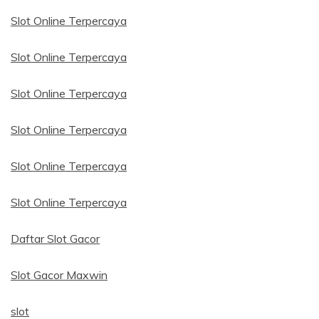
Slot Online Terpercaya
Slot Online Terpercaya
Slot Online Terpercaya
Slot Online Terpercaya
Slot Online Terpercaya
Slot Online Terpercaya
Daftar Slot Gacor
Slot Gacor Maxwin
slot