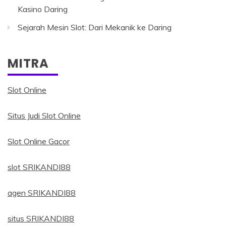
Kasino Daring
Sejarah Mesin Slot: Dari Mekanik ke Daring
MITRA
Slot Online
Situs Judi Slot Online
Slot Online Gacor
slot SRIKANDI88
agen SRIKANDI88
situs SRIKANDI88