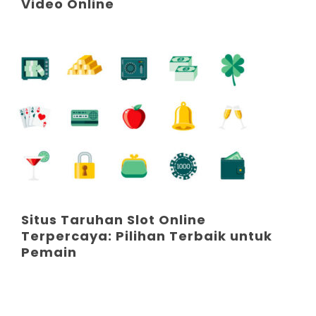
Video Online
Situs Taruhan Slot Online
Terpercaya: Pilihan Terbaik untuk
Pemain