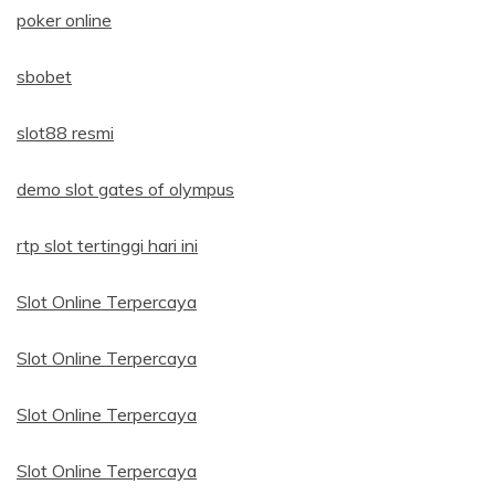
poker online
sbobet
slot88 resmi
demo slot gates of olympus
rtp slot tertinggi hari ini
Slot Online Terpercaya
Slot Online Terpercaya
Slot Online Terpercaya
Slot Online Terpercaya