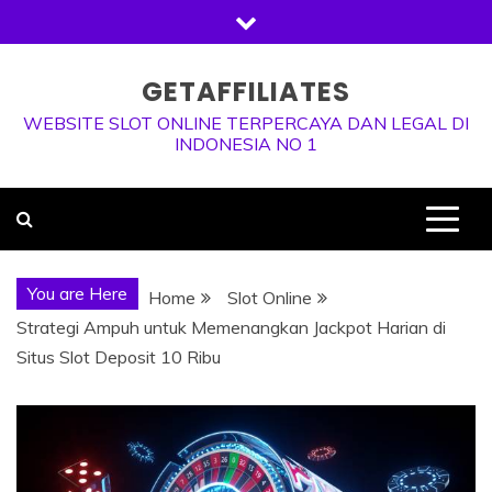
Skip
to
content
GETAFFILIATES
WEBSITE SLOT ONLINE TERPERCAYA DAN LEGAL DI
INDONESIA NO 1
You are Here
Home
Slot Online
Strategi Ampuh untuk Memenangkan Jackpot Harian di
Situs Slot Deposit 10 Ribu