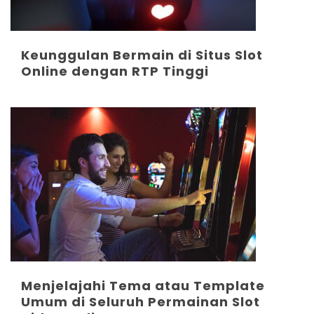
Keunggulan Bermain di Situs Slot
Online dengan RTP Tinggi
Menjelajahi Tema atau Template
Umum di Seluruh Permainan Slot