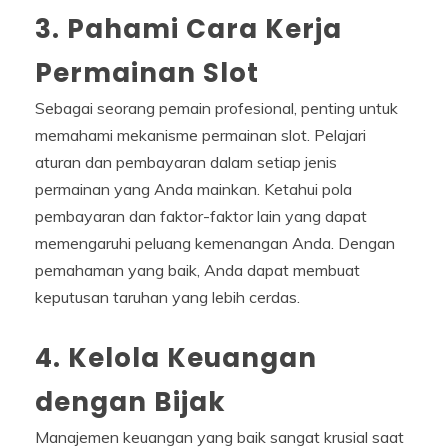
3. Pahami Cara Kerja
Permainan Slot
Sebagai seorang pemain profesional, penting untuk
memahami mekanisme permainan slot. Pelajari
aturan dan pembayaran dalam setiap jenis
permainan yang Anda mainkan. Ketahui pola
pembayaran dan faktor-faktor lain yang dapat
memengaruhi peluang kemenangan Anda. Dengan
pemahaman yang baik, Anda dapat membuat
keputusan taruhan yang lebih cerdas.
4. Kelola Keuangan
dengan Bijak
Manajemen keuangan yang baik sangat krusial saat